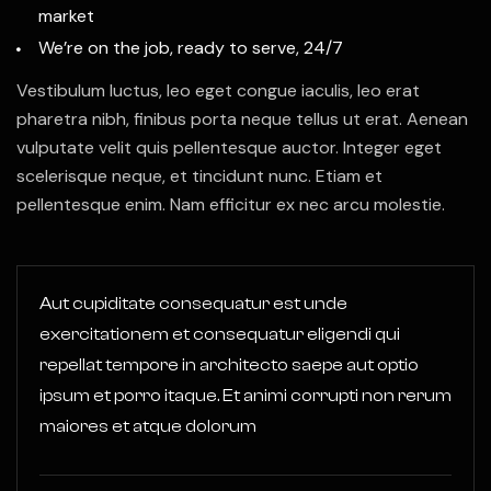
market
We’re on the job, ready to serve, 24/7
Vestibulum luctus, leo eget congue iaculis, leo erat
pharetra nibh, finibus porta neque tellus ut erat. Aenean
vulputate velit quis pellentesque auctor. Integer eget
scelerisque neque, et tincidunt nunc. Etiam et
pellentesque enim. Nam efficitur ex nec arcu molestie.
Aut cupiditate consequatur est unde
exercitationem et consequatur eligendi qui
repellat tempore in architecto saepe aut optio
ipsum et porro itaque. Et animi corrupti non rerum
maiores et atque dolorum