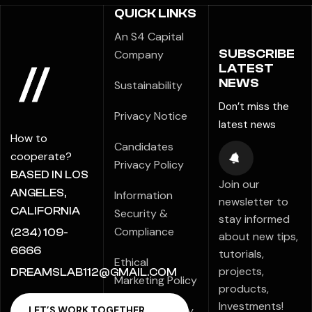
QUICK LINKS
An S4 Capital
SUBSCRIBE
Company
LATEST
NEWS
Sustainability
Don’t miss the
Privacy Notice
latest news
How to
Candidates
cooperate?
Privacy Policy
BASED IN LOS
Join our
ANGELES,
Information
newsletter to
CALIFORNIA
Security &
stay informed
Compliance
(234) 109-
about new tips,
6666
tutorials,
Ethical
projects,
DREAMSLAB112@GMAIL.COM
Marketing Policy
products,
Investments!
Modern Slavery